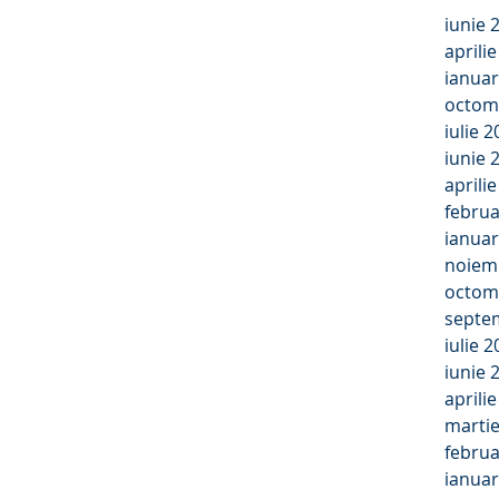
iunie 
aprili
ianuar
octom
iulie 
iunie 
aprili
februa
ianuar
noiem
octom
septe
iulie 
iunie 
aprili
marti
februa
ianuar