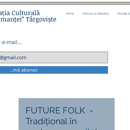
ația Culturală
Home
Misiune și obiective
Noutăți ș
omanței” Târgoviște
 e-mail...
...mă abonez
FUTURE FOLK -
Tradiţional în