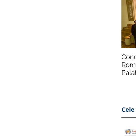
Conc
Roma
Pala
din 
Cele 