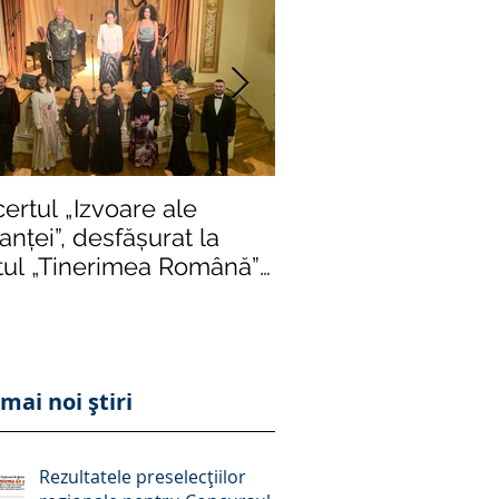
ertul „Izvoare ale
Într-o formulă de e
nței”, desfășurat la
impusă de rigori și r
tul „Tinerimea Română”
severe, „Crizantema
București, succes răs
ediție istori
mai noi știri
Rezultatele preselecțiilor