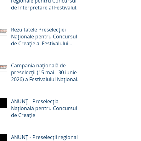
regionale pentru Concursul
de Interpretare al Festivalului
Național de Romanțe
„Crizantema de Aur”, ediția a
59-a, 2026
Rezultatele Preselecției
Naționale pentru Concursul
de Creație al Festivalului
Național de Romanțe
„Crizantema de aur”, ed. a 59-
a, 2026
Campania națională de
preselecții (15 mai - 30 iunie
2026) a Festivalului Național
de Romanțe „Crizantema de
Aur” - comunicat de presă
ANUNŢ - Preselecţia
Națională pentru Concursul
de Creație
ANUNŢ - Preselecţii regionale