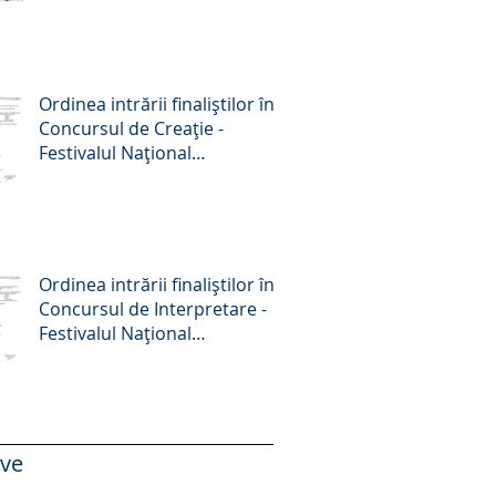
Octombrie 2025
Ordinea intrării finaliștilor în
Concursul de Creație -
Festivalul Național
„Crizantema de aur”, ediția a
58-a, 2025
Ordinea intrării finaliștilor în
Concursul de Interpretare -
Festivalul Național
„Crizantema de aur”, ediția a
58-a, 2025
ive