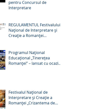
pentru Concursul de
Interpretare
REGULAMENTUL Festivalului
Naţional de Interpretare şi
Creaţie a Romanţei
„Crizantema de Aur” –
Târgovişte, România, ediţia a
59-a, 22-24 octombrie 2026
Programul Național
Educațional „Tinerețea
Romanței” – lansat cu ocazia
Zilei Culturii Naționale, 15
ianuarie 2026
Festivalul Național de
Interpretare și Creație a
Romanței „Crizantema de
Aur”, ediția a 58-a, 16 – 18