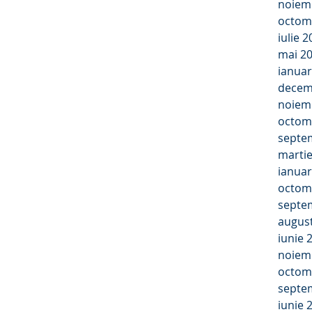
noiem
octom
iulie 
mai 2
ianuar
decem
noiem
octom
septe
marti
ianuar
octom
septe
augus
iunie 
noiem
octom
septe
iunie 