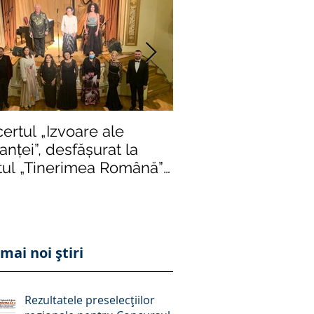
ertul „Izvoare ale
Într-o formulă de e
nței”, desfășurat la
impusă de rigori și r
tul „Tinerimea Română”
severe, „Crizantema
București, succes răs
ediție istori
mai noi știri
Rezultatele preselecțiilor