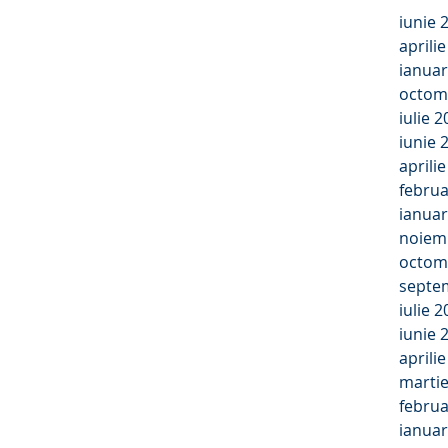
iunie 
aprili
ianuar
octom
iulie 
iunie 
aprili
februa
ianuar
noiem
octom
septe
iulie 
iunie 
aprili
marti
februa
ianuar