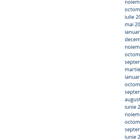
noiem
octom
iulie 
mai 2
ianuar
decem
noiem
octom
septe
marti
ianuar
octom
septe
augus
iunie 
noiem
octom
septe
iunie 