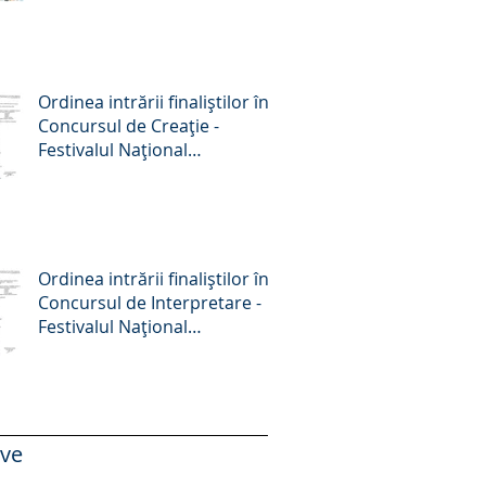
Octombrie 2025
Ordinea intrării finaliștilor în
Concursul de Creație -
Festivalul Național
„Crizantema de aur”, ediția a
58-a, 2025
Ordinea intrării finaliștilor în
Concursul de Interpretare -
Festivalul Național
„Crizantema de aur”, ediția a
58-a, 2025
ive