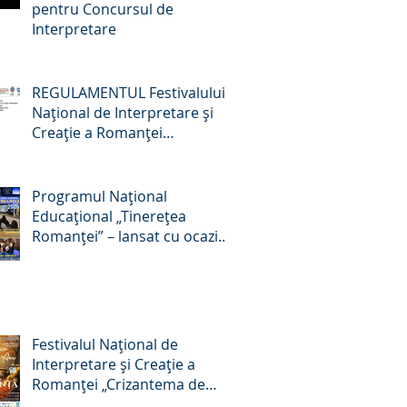
pentru Concursul de
Interpretare
REGULAMENTUL Festivalului
Naţional de Interpretare şi
Creaţie a Romanţei
„Crizantema de Aur” –
Târgovişte, România, ediţia a
59-a, 22-24 octombrie 2026
Programul Național
Educațional „Tinerețea
Romanței” – lansat cu ocazia
Zilei Culturii Naționale, 15
ianuarie 2026
Festivalul Național de
Interpretare și Creație a
Romanței „Crizantema de
Aur”, ediția a 58-a, 16 – 18