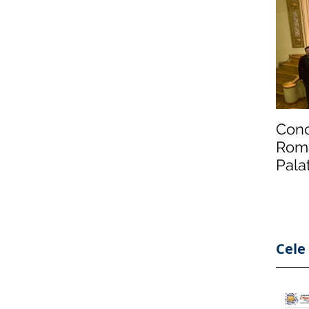
Conc
Roma
Pala
din 
Cele 