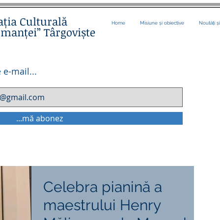
ația Culturală
Home
Misiune și obiective
Noutăți ș
omanței” Târgoviște
 e-mail...
...mă abonez
Celebra pianină a
maestrului Henry