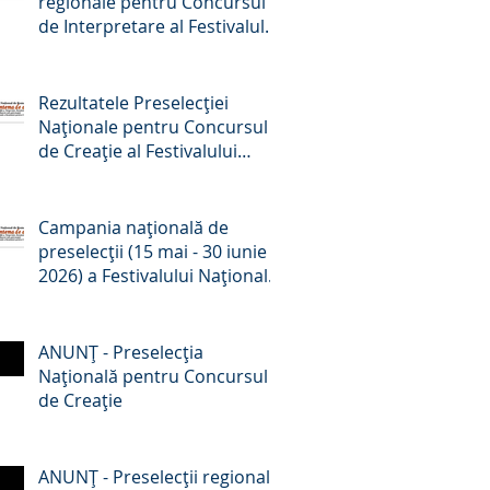
regionale pentru Concursul
de Interpretare al Festivalului
Național de Romanțe
„Crizantema de Aur”, ediția a
59-a, 2026
Rezultatele Preselecției
Naționale pentru Concursul
de Creație al Festivalului
Național de Romanțe
„Crizantema de aur”, ed. a 59-
a, 2026
Campania națională de
preselecții (15 mai - 30 iunie
2026) a Festivalului Național
de Romanțe „Crizantema de
Aur” - comunicat de presă
ANUNŢ - Preselecţia
Națională pentru Concursul
de Creație
ANUNŢ - Preselecţii regionale