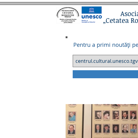
Asoci
„Cetatea R
Pentru a primi noutăți pe