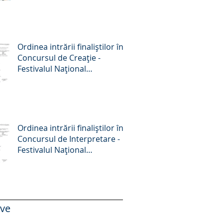
Octombrie 2025
Ordinea intrării finaliștilor în
Concursul de Creație -
Festivalul Național
„Crizantema de aur”, ediția a
58-a, 2025
Ordinea intrării finaliștilor în
Concursul de Interpretare -
Festivalul Național
„Crizantema de aur”, ediția a
58-a, 2025
ive