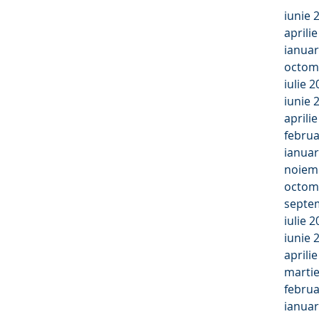
iunie 
aprili
ianuar
octom
iulie 
iunie 
aprili
februa
ianuar
noiem
octom
septe
iulie 
iunie 
aprili
marti
februa
ianuar