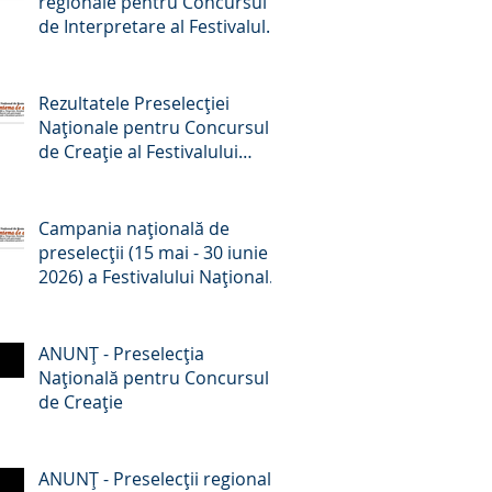
regionale pentru Concursul
de Interpretare al Festivalului
Național de Romanțe
„Crizantema de Aur”, ediția a
59-a, 2026
Rezultatele Preselecției
Naționale pentru Concursul
de Creație al Festivalului
Național de Romanțe
„Crizantema de aur”, ed. a 59-
a, 2026
Campania națională de
preselecții (15 mai - 30 iunie
2026) a Festivalului Național
de Romanțe „Crizantema de
Aur” - comunicat de presă
ANUNŢ - Preselecţia
Națională pentru Concursul
de Creație
ANUNŢ - Preselecţii regionale