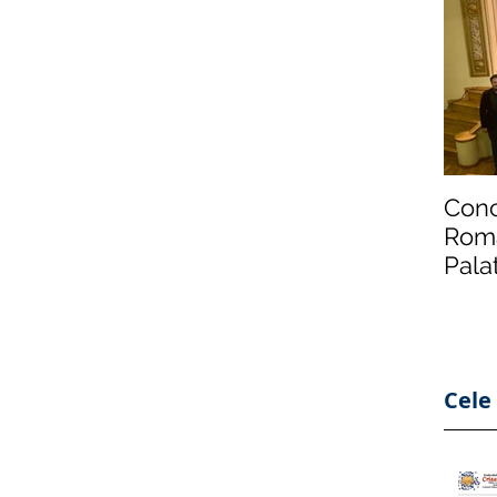
Conc
Roma
Pala
din 
Cele 