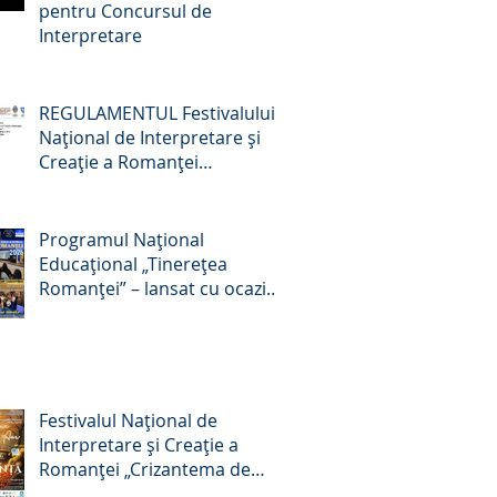
pentru Concursul de
Interpretare
REGULAMENTUL Festivalului
Naţional de Interpretare şi
Creaţie a Romanţei
„Crizantema de Aur” –
Târgovişte, România, ediţia a
59-a, 22-24 octombrie 2026
Programul Național
Educațional „Tinerețea
Romanței” – lansat cu ocazia
Zilei Culturii Naționale, 15
ianuarie 2026
Festivalul Național de
Interpretare și Creație a
Romanței „Crizantema de
Aur”, ediția a 58-a, 16 – 18