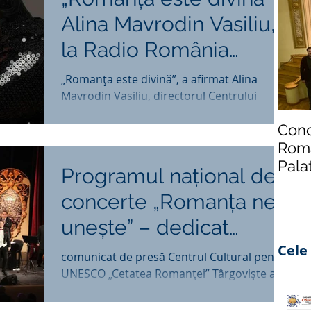
Alina Mavrodin Vasiliu,
la Radio România
Cultural
„Romanța este divină”, a afirmat Alina
Mavrodin Vasiliu, directorul Centrului
Cultural pentru UNESCO „Cetatea
Conc
Romanței” Târgoviște, la...
Roma
Pala
Programul naţional de
din 
concerte „Romanţa ne
uneşte” – dedicat
celebrării Centenarului
Cele 
comunicat de presă Centrul Cultural pentru
UNESCO „Cetatea Romanţei” Târgovişte a
Marii Uniri de
iniţiat PROGRAMUL NAŢIONAL DE
CONCERTE „ROMANŢA NE...