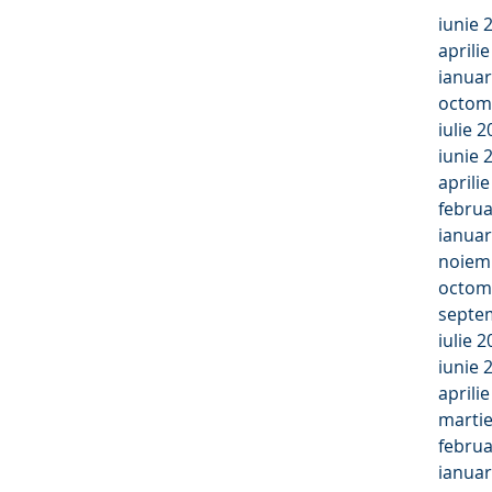
iunie 
aprili
ianuar
octom
iulie 
iunie 
aprili
februa
ianuar
noiem
octom
septe
iulie 
iunie 
aprili
marti
februa
ianuar