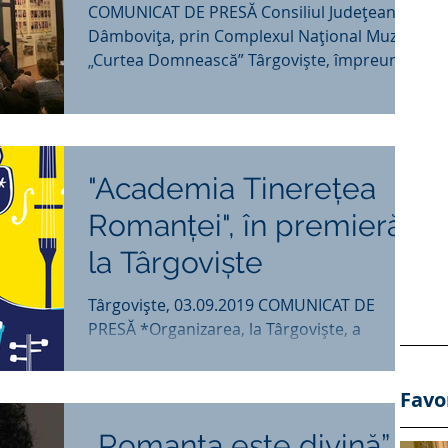
COMUNICAT DE PRESĂ Consiliul Judeţean
Dâmboviţa, prin Complexul Naţional Muzeal
„Curtea Domnească” Târgovişte, împreună
cu Centrul...
"Academia Tinerețea
Romanței", în premieră
la Târgoviște
Târgoviște, 03.09.2019 COMUNICAT DE
PRESĂ *Organizarea, la Târgoviște, a
„Academiei Tinerețea Romanței”, parte a
Programului Național...
Favo
„Romanța este divină” -