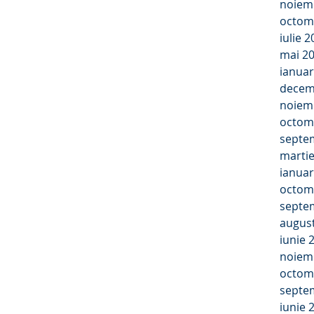
noiem
octom
iulie 
mai 2
ianuar
decem
noiem
octom
septe
marti
ianuar
octom
septe
augus
iunie 
noiem
octom
septe
iunie 