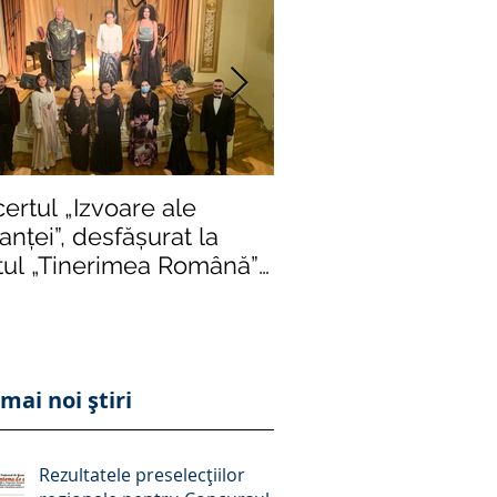
ertul „Izvoare ale
Într-o formulă de e
nței”, desfășurat la
impusă de rigori și r
tul „Tinerimea Română”
severe, „Crizantema
București, succes răs
ediție istori
mai noi știri
Rezultatele preselecțiilor