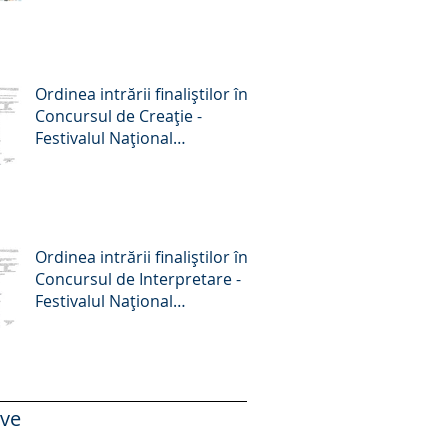
Octombrie 2025
Ordinea intrării finaliștilor în
Concursul de Creație -
Festivalul Național
„Crizantema de aur”, ediția a
58-a, 2025
Ordinea intrării finaliștilor în
Concursul de Interpretare -
Festivalul Național
„Crizantema de aur”, ediția a
58-a, 2025
ive