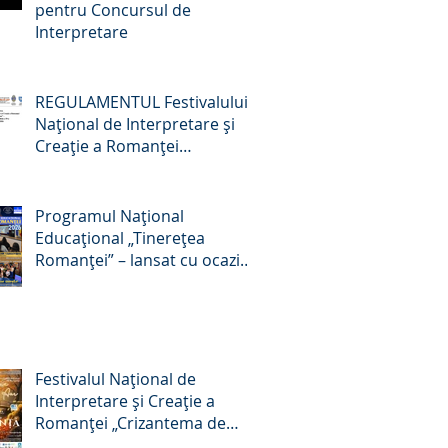
pentru Concursul de
Interpretare
REGULAMENTUL Festivalului
Naţional de Interpretare şi
Creaţie a Romanţei
„Crizantema de Aur” –
Târgovişte, România, ediţia a
59-a, 22-24 octombrie 2026
Programul Național
Educațional „Tinerețea
Romanței” – lansat cu ocazia
Zilei Culturii Naționale, 15
ianuarie 2026
Festivalul Național de
Interpretare și Creație a
Romanței „Crizantema de
Aur”, ediția a 58-a, 16 – 18