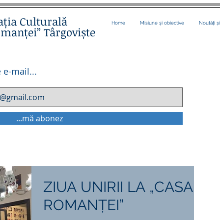
ația Culturală
Home
Misiune și obiective
Noutăți ș
omanței” Târgoviște
 e-mail...
...mă abonez
ZIUA UNIRII LA „CASA
ROMANȚEI”