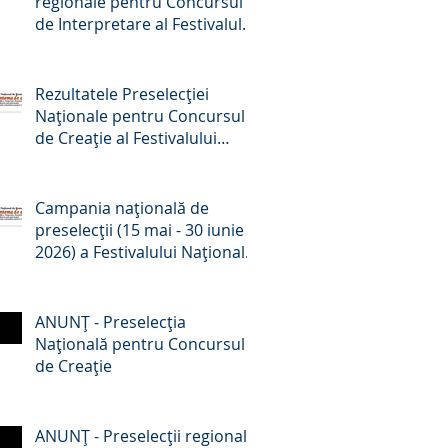
regionale pentru Concursul
de Interpretare al Festivalului
Național de Romanțe
„Crizantema de Aur”, ediția a
59-a, 2026
Rezultatele Preselecției
Naționale pentru Concursul
de Creație al Festivalului
Național de Romanțe
„Crizantema de aur”, ed. a 59-
a, 2026
Campania națională de
preselecții (15 mai - 30 iunie
2026) a Festivalului Național
de Romanțe „Crizantema de
Aur” - comunicat de presă
ANUNŢ - Preselecţia
Națională pentru Concursul
de Creație
ANUNŢ - Preselecţii regionale