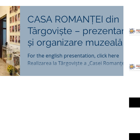
CASA ROMANȚEI din
Târgoviște – prezentare
și organizare muzeală
For the english presentation, click here
Realizarea la Târgoviște a „Casei Romanței”
– spațiu muzeal unic în România – de către
Centrul...