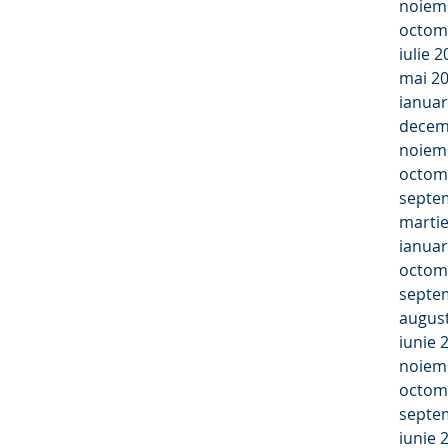
noiem
octom
iulie 
mai 2
ianuar
decem
noiem
octom
septe
marti
ianuar
octom
septe
augus
iunie 
noiem
octom
septe
iunie 