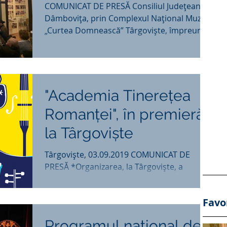
COMUNICAT DE PRESĂ Consiliul Judeţean
Dâmboviţa, prin Complexul Naţional Muzeal
„Curtea Domnească” Târgovişte, împreună
cu Centrul...
"Academia Tinerețea
Romanței", în premieră
la Târgoviște
Târgoviște, 03.09.2019 COMUNICAT DE
PRESĂ *Organizarea, la Târgoviște, a
„Academiei Tinerețea Romanței”, parte a
Programului Național...
Favo
Programul naţional de