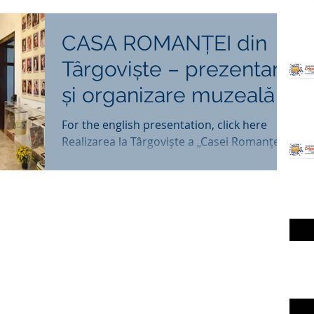
CASA ROMANȚEI din
Târgoviște – prezentare
și organizare muzeală
For the english presentation, click here
Realizarea la Târgoviște a „Casei Romanței”
– spațiu muzeal unic în România – de către
Centrul...