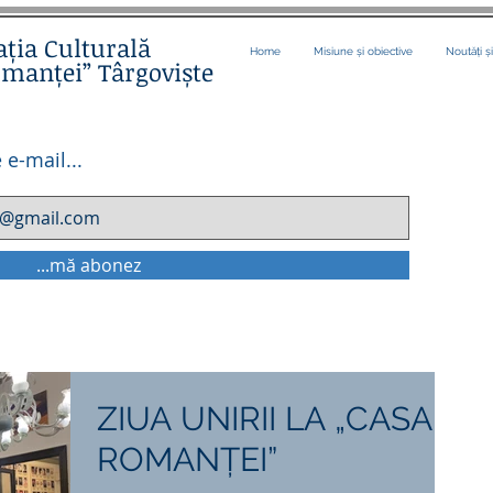
ația Culturală
Home
Misiune și obiective
Noutăți ș
omanței” Târgoviște
 e-mail...
...mă abonez
ZIUA UNIRII LA „CASA
ROMANȚEI”