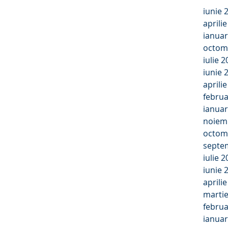
iunie 
aprili
ianuar
octom
iulie 
iunie 
aprili
februa
ianuar
noiem
octom
septe
iulie 
iunie 
aprili
marti
februa
ianuar