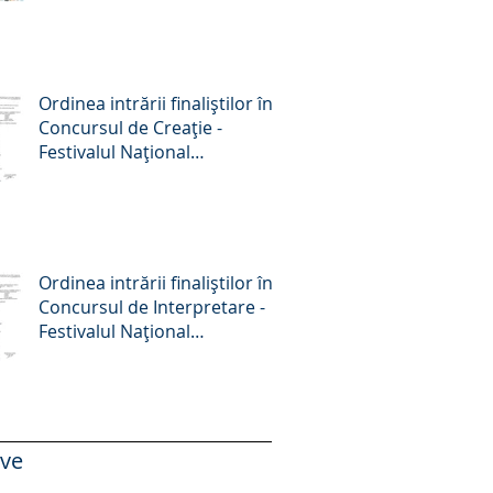
Octombrie 2025
Ordinea intrării finaliștilor în
Concursul de Creație -
Festivalul Național
„Crizantema de aur”, ediția a
58-a, 2025
Ordinea intrării finaliștilor în
Concursul de Interpretare -
Festivalul Național
„Crizantema de aur”, ediția a
58-a, 2025
ive