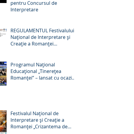
pentru Concursul de
Interpretare
REGULAMENTUL Festivalului
Naţional de Interpretare şi
Creaţie a Romanţei
„Crizantema de Aur” –
Târgovişte, România, ediţia a
59-a, 22-24 octombrie 2026
Programul Național
Educațional „Tinerețea
Romanței” – lansat cu ocazia
Zilei Culturii Naționale, 15
ianuarie 2026
Festivalul Național de
Interpretare și Creație a
Romanței „Crizantema de
Aur”, ediția a 58-a, 16 – 18