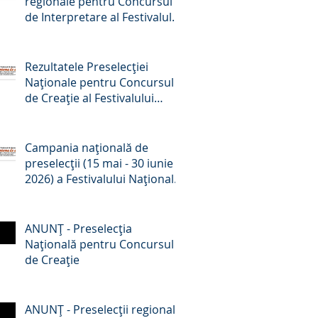
regionale pentru Concursul
de Interpretare al Festivalului
Național de Romanțe
„Crizantema de Aur”, ediția a
59-a, 2026
Rezultatele Preselecției
Naționale pentru Concursul
de Creație al Festivalului
Național de Romanțe
„Crizantema de aur”, ed. a 59-
a, 2026
Campania națională de
preselecții (15 mai - 30 iunie
2026) a Festivalului Național
de Romanțe „Crizantema de
Aur” - comunicat de presă
ANUNŢ - Preselecţia
Națională pentru Concursul
de Creație
ANUNŢ - Preselecţii regionale