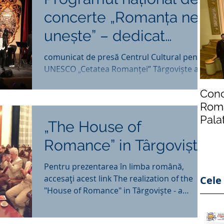
concerte „Romanţa ne
uneşte” – dedicat
celebrării Centenarului
comunicat de presă Centrul Cultural pentru
UNESCO „Cetatea Romanţei” Târgovişte a
Marii Uniri de
iniţiat PROGRAMUL NAŢIONAL DE
Conc
CONCERTE „ROMANŢA NE...
Roma
Pala
„The House of
din 
Romance” in Târgoviște
Pentru prezentarea în limba română,
accesați acest link The realization of the
Cele 
"House of Romance" in Târgovişte - a
unique museum space...