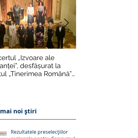
ertul „Izvoare ale
Într-o formulă de e
nței”, desfășurat la
impusă de rigori și r
tul „Tinerimea Română”
severe, „Crizantema
București, succes răs
ediție istori
mai noi știri
Rezultatele preselecțiilor