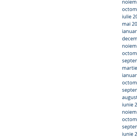
noiem
octom
iulie 
mai 2
ianuar
decem
noiem
octom
septe
marti
ianuar
octom
septe
augus
iunie 
noiem
octom
septe
iunie 