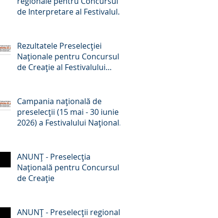
regionale pentru Concursul
de Interpretare al Festivalului
Național de Romanțe
„Crizantema de Aur”, ediția a
59-a, 2026
Rezultatele Preselecției
Naționale pentru Concursul
de Creație al Festivalului
Național de Romanțe
„Crizantema de aur”, ed. a 59-
a, 2026
Campania națională de
preselecții (15 mai - 30 iunie
2026) a Festivalului Național
de Romanțe „Crizantema de
Aur” - comunicat de presă
ANUNŢ - Preselecţia
Națională pentru Concursul
de Creație
ANUNŢ - Preselecţii regionale