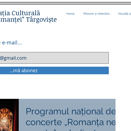
ația Culturală
Home
Misiune și obiective
Noutăți ș
omanței” Târgoviște
 e-mail...
...mă abonez
Programul naţional de
concerte „Romanţa ne