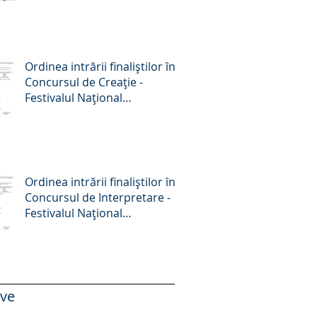
Octombrie 2025
Ordinea intrării finaliștilor în
Concursul de Creație -
Festivalul Național
„Crizantema de aur”, ediția a
58-a, 2025
Ordinea intrării finaliștilor în
Concursul de Interpretare -
Festivalul Național
„Crizantema de aur”, ediția a
58-a, 2025
ive