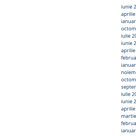
iunie 
aprili
ianuar
octom
iulie 
iunie 
aprili
februa
ianuar
noiem
octom
septe
iulie 
iunie 
aprili
marti
februa
ianuar