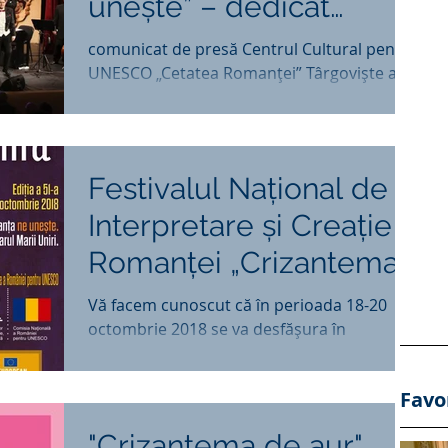
uneşte” – dedicat
celebrării Centenarului
comunicat de presă Centrul Cultural pentru
UNESCO „Cetatea Romanţei” Târgovişte a
Marii Uniri de
iniţiat PROGRAMUL NAŢIONAL DE
CONCERTE „ROMANŢA NE...
Festivalul Naţional de
Interpretare şi Creaţie a
Romanţei „Crizantema
de Aur”, ediţia a 51-a,
Vă facem cunoscut că în perioada 18-20
octombrie 2018 se va desfăşura în
2018,
municipiul Târgovişte, sub patronajul
Comisiei Naţionale a...
Favo
"Crizantema de aur",