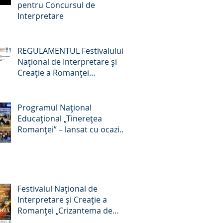
pentru Concursul de
Interpretare
REGULAMENTUL Festivalului
Naţional de Interpretare şi
Creaţie a Romanţei
„Crizantema de Aur” –
Târgovişte, România, ediţia a
59-a, 22-24 octombrie 2026
Programul Național
Educațional „Tinerețea
Romanței” – lansat cu ocazia
Zilei Culturii Naționale, 15
ianuarie 2026
Festivalul Național de
Interpretare și Creație a
Romanței „Crizantema de
Aur”, ediția a 58-a, 16 – 18