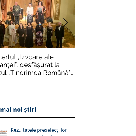
ertul „Izvoare ale
Într-o formulă de e
nței”, desfășurat la
impusă de rigori și r
tul „Tinerimea Română”
severe, „Crizantema
București, succes răs
ediție istori
mai noi știri
Rezultatele preselecțiilor