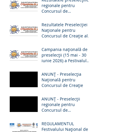
regionale pentru
Concursul de
Interpretare al
Festivalului Național de
Rezultatele Preselecției
Romanțe „Crizantema de
Naționale pentru
Aur”, ediția a 59-a, 2026
Concursul de Creație al
Festivalului Național de
Romanțe „Crizantema de
Campania națională de
aur”, ed. a 59-a, 2026
preselecții (15 mai - 30
iunie 2026) a Festivalului
Național de Romanțe
„Crizantema de Aur” -
ANUNŢ - Preselecţia
comunicat de presă
Națională pentru
Concursul de Creație
ANUNŢ - Preselecţii
regionale pentru
Concursul de
Interpretare
REGULAMENTUL
Festivalului Naţional de