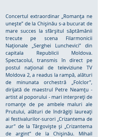
Concertul extraordinar „Romanţa ne 
uneşte” de la Chişinău s-a bucurat de 
mare succes la sfârşitul săptămânii 
trecute pe scena Filarmonicii 
Naţionale „Serghei Lunchevici” din 
capitala Republicii Moldova. 
Spectacolul, transmis în direct pe 
postul naţional de televiziune TV 
Moldova 2, a readus la rampă, alături 
de minunata orchestră „Folclor”, 
dirijată de maestrul Petre Neamţu - 
artist al poporului - mari interpreţi de 
romanţe de pe ambele maluri ale 
Prutului, alături de îndrăgiţi laureaţi 
ai festivalurilor-surori „Crizantema de 
aur” de la Târgovişte şi „Crizantema 
de argint” de la Chişinău. Mihail 