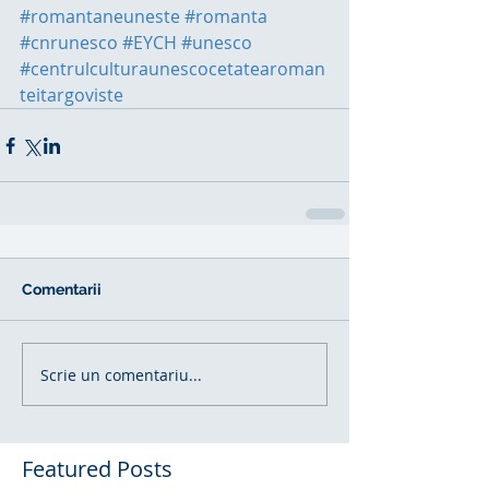
#romantaneuneste
#romanta
#cnrunesco
#EYCH
#unesco
#centrulculturaunescocetatearoman
teitargoviste
Comentarii
Scrie un comentariu...
Featured Posts