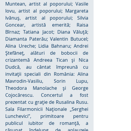
Muntean, artist al poporului; Vasile 
Iovu, artist al poporului; Margareta 
Ivănuş, artist al poporului; Silvia 
Goncear, artistă emerită; Raisa 
Bîrnaz; Tatiana Jacot; Diana Văluţă; 
Diamanta Paterău; Valentin Butucel; 
Alina Ureche; Lidia Bahnaru; Andrei  
Ştefăneţ, alături de bobocii de 
crizantemă Andreea Tican şi Nica 
Dudcă, au cântat împreună cu 
invitaţii speciali din România: Alina 
Mavrodin-Vasiliu, Sorin Lupu, 
Theodora Manolache şi George 
Cojocărescu. Concertul a fost 
prezentat cu graţie de Rusalina Rusu. 
Sala Filarmonicii Naţionale „Serghei 
Lunchevici”, primitoare pentru 
publicul iubitor de romanţă, a 
răsunat îndelung de aplauzele 