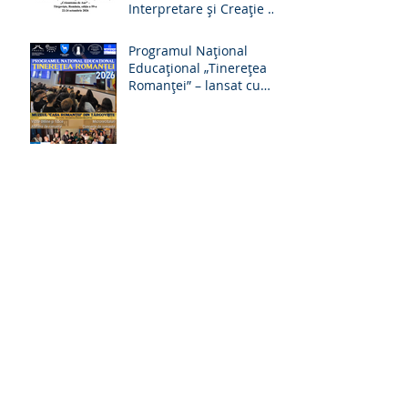
Interpretare şi Creaţie a
Romanţei „Crizantema de
Aur” – Târgovişte,
Programul Național
România, ediţia a 59-a,
Educațional „Tinerețea
22-24 octombrie 2026
Romanței” – lansat cu
ocazia Zilei Culturii
Naționale, 15 ianuarie
2026
Festivalul Național de
Interpretare și Creație a
Romanței „Crizantema de
Aur”, ediția a 58-a, 16 –
18 Octombrie 2025
Ordinea intrării
finaliștilor în Concursul
de Creație - Festivalul
Național „Crizantema de