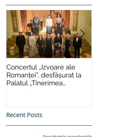
Concertul „Izvoare ale
Într-o formulă
Romanței”, desfășurat la
impusă de rigor
Palatul „Tinerimea
severe, „Criz
Română” din București,
Aur”, ediție isto
succes răs
Recent Posts
Rezultatele preselecțiilor