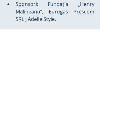
Sponsori: Fundaţia „Henry 
Mălineanu”; Eurogas Prescom 
SRL ; Adelle Style. 
Primarul municipiului Târgovişte
Daniel Cristian Stan
Persoana de contact: Alina Mavrodin 
Vasiliu, Director artistic al Festivalului 
„Crizantema de Aur” Târgovişte, 2019. 
Tel.: 0722/335.013. E-mail: 
alina.mavrodin.vasiliu@gmail.com  şi  
centrul.cultural.unesco.tgv@gmail.com