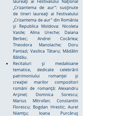
laureaţi ai Festivalului Național 
„Crizantema de aur”: susținute 
de tineri laureați ai Festivalului 
„Crizantema de aur” din România 
și Republica Moldova: Nicoleta 
Vasile; Alina Ureche; Daiana 
Berbec; Andrei Cocârlea; 
Theodora Manolache; Doru 
Pantazi; Vasilica Tătaru; Mădălin 
Băldău.  
Recitaluri şi medalioane 
tematice, dedicate celebrării 
patrimoniului romanței și 
creației marilor compozitori 
români de romanță: Alexandru 
Arșinel; Domnica Sorescu; 
Marius Mitrofan; Constantin 
Florescu; Bogdan Hrestic; Aurel 
Niamțu; Ioana Purcăruș 