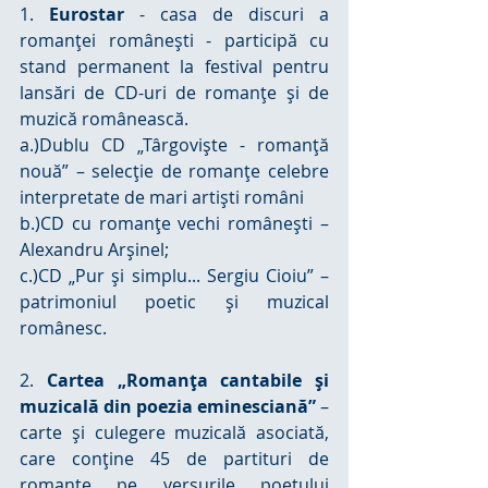
1. 
Eurostar
 - casa de discuri a 
romanţei româneşti - participă cu 
stand permanent la festival pentru 
lansări de CD-uri de romanţe şi de 
muzică românească.
a.)Dublu CD „Târgovişte - romanţă 
nouă” – selecţie de romanţe celebre 
interpretate de mari artişti români
b.)CD cu romanţe vechi românești – 
Alexandru Arşinel;
c.)CD „Pur şi simplu... Sergiu Cioiu” – 
patrimoniul poetic și muzical 
românesc.
2. 
Cartea „Romanța cantabile și 
muzicală din poezia eminesciană”
 – 
carte și culegere muzicală asociată, 
care conține 45 de partituri de 
romanțe pe versurile poetului 