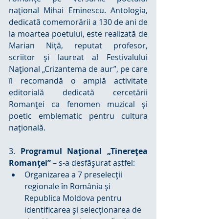
național Mihai Eminescu. Antologia, 
dedicată comemorării a 130 de ani de 
la moartea poetului, este realizată de 
Marian Niță, reputat profesor, 
scriitor și laureat al Festivalului 
Național „Crizantema de aur”, pe care 
îl recomandă o amplă activitate 
editorială dedicată cercetării 
Romanței ca fenomen muzical și 
poetic emblematic pentru cultura 
națională.
3. 
Programul Național „Tinerețea 
Romanței”
 – s-a desfășurat astfel: 
Organizarea a 7 preselecții 
regionale în România și 
Republica Moldova pentru 
identificarea și selecționarea de 