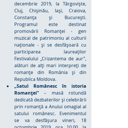
decembrie 2019, la Târgovişte, 
Cluj, Chişinău, Iaşi, Craiova, 
Constanţa şi Bucureşti. 
Programul este destinat 
promovării Romanţei - gen 
muzical de patrimoniu al culturii 
naţionale - şi se desfăşoară cu 
participarea laureaţilor 
Festivalului „Crizantema de aur”, 
alături de alţi mari interpreţi de 
romanţe din România şi din 
Republica Moldova.  
„Satul Românesc în istoria 
Romanţei”
 – masă rotundă 
dedicată dezbaterilor şi celebrării 
prin romanţă a Anului omagial al 
satului românesc. Evenimentul 
se va desfăşura vineri, 18 
octombrie 2019, ora 10.00, la 