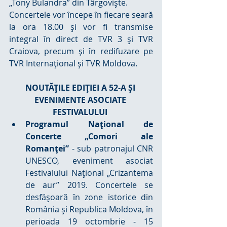
„Tony Bulandra” din Târgovişte.
Concertele vor începe în fiecare seară 
la ora 18.00 și vor fi transmise 
integral în direct de TVR 3 și TVR 
Craiova, precum și în redifuzare pe 
TVR Internațional și TVR Moldova.
NOUTĂŢILE EDIŢIEI A 52-A ȘI 
EVENIMENTE ASOCIATE 
FESTIVALULUI
Programul Naţional de 
Concerte „Comori ale 
Romanţei”
 - sub patronajul CNR 
UNESCO, eveniment asociat 
Festivalului Naţional „Crizantema 
de aur” 2019. Concertele se 
desfăşoară în zone istorice din 
România şi Republica Moldova, în 
perioada 19 octombrie - 15 