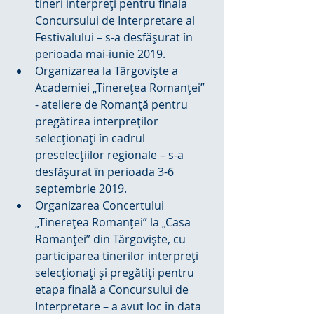
tineri interpreți pentru finala 
Concursului de Interpretare al 
Festivalului – s-a desfășurat în 
perioada mai-iunie 2019.  
Organizarea la Târgoviște a 
Academiei „Tinerețea Romanței” 
- ateliere de Romanță pentru 
pregătirea interpreților 
selecționați în cadrul 
preselecțiilor regionale – s-a 
desfășurat în perioada 3-6 
septembrie 2019.  
Organizarea Concertului 
„Tinerețea Romanței” la „Casa 
Romanței” din Târgoviște, cu 
participarea tinerilor interpreți 
selecționați și pregătiți pentru 
etapa finală a Concursului de 
Interpretare – a avut loc în data 