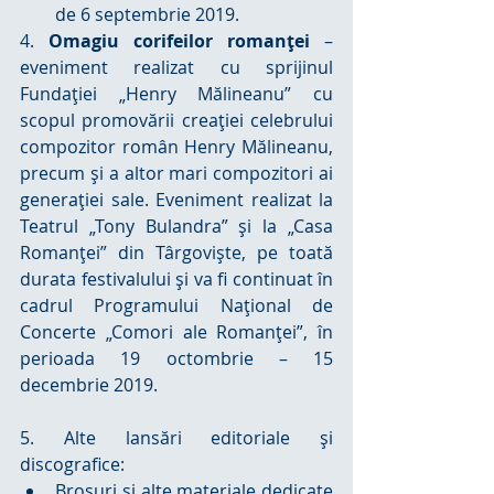
de 6 septembrie 2019. 
4. 
Omagiu corifeilor romanţei
 – 
eveniment realizat cu sprijinul 
Fundaţiei „Henry Mălineanu” cu 
scopul promovării creaţiei celebrului 
compozitor român Henry Mălineanu, 
precum şi a altor mari compozitori ai 
generaţiei sale. Eveniment realizat la 
Teatrul „Tony Bulandra” şi la „Casa 
Romanţei” din Târgovişte, pe toată 
durata festivalului și va fi continuat în 
cadrul Programului Național de 
Concerte „Comori ale Romanței”, în 
perioada 19 octombrie – 15 
decembrie 2019.
5. Alte lansări editoriale şi 
discografice: 
Broşuri și alte materiale dedicate 